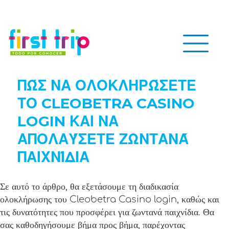
ΠΏΣ ΝΑ ΟΛΟΚΛΗΡΏΣΕΤΕ
ΤΟ CLEOBETRA CASINO
LOGIN ΚΑΙ ΝΑ
ΑΠΟΛΑΎΣΕΤΕ ΖΩΝΤΑΝΆ
ΠΑΙΧΝΊΔΙΑ
Σε αυτό το άρθρο, θα εξετάσουμε τη διαδικασία
ολοκλήρωσης του Cleobetra Casino login, καθώς και
τις δυνατότητες που προσφέρει για ζωντανά παιχνίδια. Θα
σας καθοδηγήσουμε βήμα προς βήμα, παρέχοντας