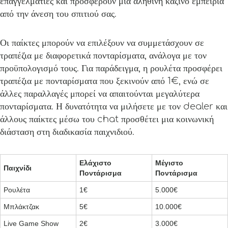
επαγγελματίες και προσφέρουν μια αληθινή καζίνο εμπειρία
από την άνεση του σπιτιού σας.
Οι παίκτες μπορούν να επιλέξουν να συμμετάσχουν σε
τραπέζια με διαφορετικά πονταρίσματα, ανάλογα με τον
προϋπολογισμό τους. Για παράδειγμα, η ρουλέτα προσφέρει
τραπέζια με πονταρίσματα που ξεκινούν από 1€, ενώ σε
άλλες παραλλαγές μπορεί να απαιτούνται μεγαλύτερα
πονταρίσματα. Η δυνατότητα να μιλήσετε με τον dealer και
άλλους παίκτες μέσω του chat προσθέτει μια κοινωνική
διάσταση στη διαδικασία παιχνιδιού.
Ελάχιστο
Μέγιστο
Παιχνίδι
Ποντάρισμα
Ποντάρισμα
Ρουλέτα
1€
5.000€
Μπλάκτζακ
5€
10.000€
Live Game Show
2€
3.000€