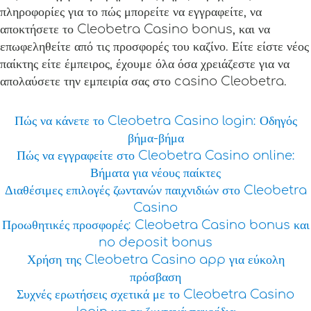
πληροφορίες για το πώς μπορείτε να εγγραφείτε, να
αποκτήσετε το Cleobetra Casino bonus, και να
επωφεληθείτε από τις προσφορές του καζίνο. Είτε είστε νέος
παίκτης είτε έμπειρος, έχουμε όλα όσα χρειάζεστε για να
απολαύσετε την εμπειρία σας στο casino Cleobetra.
Πώς να κάνετε το Cleobetra Casino login: Οδηγός
βήμα-βήμα
Πώς να εγγραφείτε στο Cleobetra Casino online:
Βήματα για νέους παίκτες
Διαθέσιμες επιλογές ζωντανών παιχνιδιών στο Cleobetra
Casino
Προωθητικές προσφορές: Cleobetra Casino bonus και
no deposit bonus
Χρήση της Cleobetra Casino app για εύκολη
πρόσβαση
Συχνές ερωτήσεις σχετικά με το Cleobetra Casino