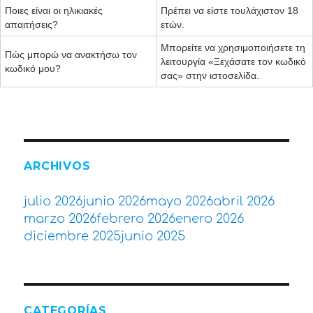
Ποιες είναι οι ηλικιακές
Πρέπει να είστε τουλάχιστον 18
απαιτήσεις?
ετών.
Μπορείτε να χρησιμοποιήσετε τη
Πώς μπορώ να ανακτήσω τον
λειτουργία «Ξεχάσατε τον κωδικό
κωδικό μου?
σας» στην ιστοσελίδα.
ARCHIVOS
julio 2026
junio 2026
mayo 2026
abril 2026
marzo 2026
febrero 2026
enero 2026
diciembre 2025
junio 2025
CATEGORÍAS