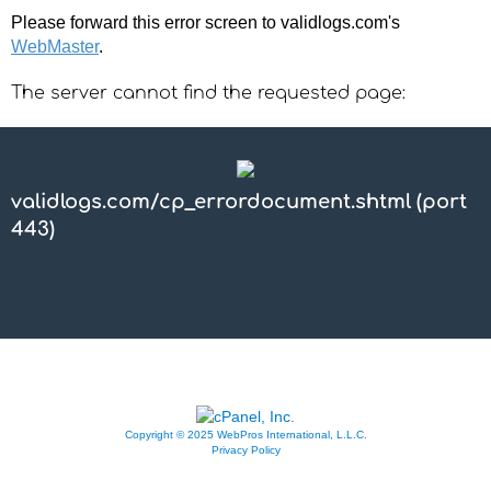
Please forward this error screen to validlogs.com's
WebMaster
.
The server cannot find the requested page:
validlogs.com/cp_errordocument.shtml (port
443)
Copyright © 2025 WebPros International, L.L.C.
Privacy Policy