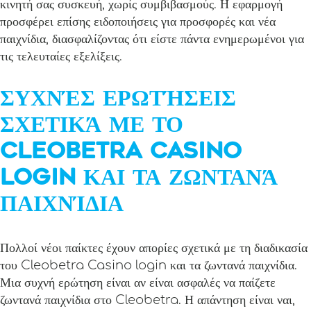
κινητή σας συσκευή, χωρίς συμβιβασμούς. Η εφαρμογή
προσφέρει επίσης ειδοποιήσεις για προσφορές και νέα
παιχνίδια, διασφαλίζοντας ότι είστε πάντα ενημερωμένοι για
τις τελευταίες εξελίξεις.
ΣΥΧΝΈΣ ΕΡΩΤΉΣΕΙΣ
ΣΧΕΤΙΚΆ ΜΕ ΤΟ
CLEOBETRA CASINO
LOGIN ΚΑΙ ΤΑ ΖΩΝΤΑΝΆ
ΠΑΙΧΝΊΔΙΑ
Πολλοί νέοι παίκτες έχουν απορίες σχετικά με τη διαδικασία
του Cleobetra Casino login και τα ζωντανά παιχνίδια.
Μια συχνή ερώτηση είναι αν είναι ασφαλές να παίζετε
ζωντανά παιχνίδια στο Cleobetra. Η απάντηση είναι ναι,