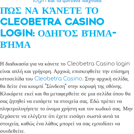
login και τα ζωντανά παιχνίδια
ΠΏΣ ΝΑ ΚΆΝΕΤΕ ΤΟ
CLEOBETRA CASINO
LOGIN: ΟΔΗΓΌΣ ΒΉΜΑ-
ΒΉΜΑ
Η διαδικασία για να κάνετε το Cleobetra Casino login
είναι απλή και γρήγορη. Αρχικά, επισκεφθείτε την επίσημη
ιστοσελίδα του
Cleobetra Casino
. Στην αρχική σελίδα,
θα δείτε ένα κουμπί “Σύνδεση” στην κορυφή της οθόνης.
Κλικάρετε εκεί και θα μεταφερθείτε σε μια σελίδα όπου θα
σας ζητηθεί να εισάγετε τα στοιχεία σας. Εδώ πρέπει να
πληκτρολογήσετε το όνομα χρήστη και τον κωδικό σας. Μην
ξεχάσετε να ελέγξετε ότι έχετε εισάγει σωστά αυτά τα
στοιχεία, καθώς ένα λάθος μπορεί να σας εμποδίσει να
συνδεθείτε.