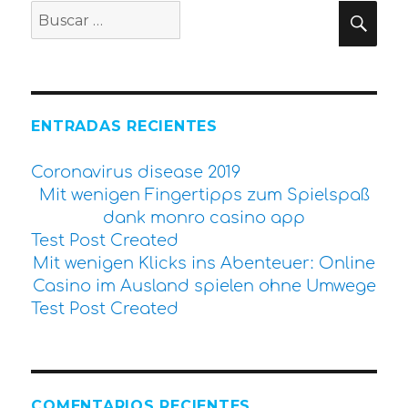
Buscar
BU
por:
ENTRADAS RECIENTES
Coronavirus disease 2019
Mit wenigen Fingertipps zum Spielspaß
dank monro casino app
Test Post Created
Mit wenigen Klicks ins Abenteuer: Online
Casino im Ausland spielen ohne Umwege
Test Post Created
COMENTARIOS RECIENTES