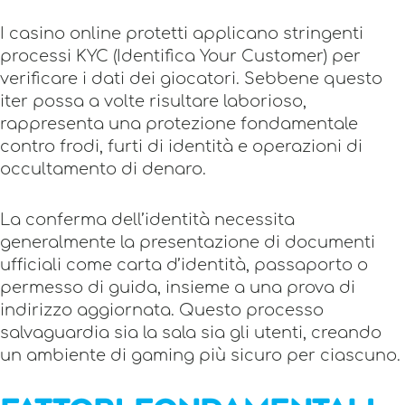
I casino online protetti applicano stringenti
processi KYC (Identifica Your Customer) per
verificare i dati dei giocatori. Sebbene questo
iter possa a volte risultare laborioso,
rappresenta una protezione fondamentale
contro frodi, furti di identità e operazioni di
occultamento di denaro.
La conferma dell’identità necessita
generalmente la presentazione di documenti
ufficiali come carta d’identità, passaporto o
permesso di guida, insieme a una prova di
indirizzo aggiornata. Questo processo
salvaguardia sia la sala sia gli utenti, creando
un ambiente di gaming più sicuro per ciascuno.