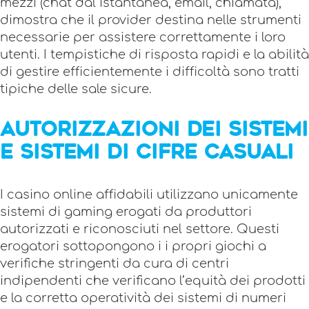
mezzi (chat dal istantanea, email, chiamata),
dimostra che il provider destina nelle strumenti
necessarie per assistere correttamente i loro
utenti. I tempistiche di risposta rapidi e la abilità
di gestire efficientemente i difficoltà sono tratti
tipiche delle sale sicure.
AUTORIZZAZIONI DEI SISTEMI
E SISTEMI DI CIFRE CASUALI
I casino online affidabili utilizzano unicamente
sistemi di gaming erogati da produttori
autorizzati e riconosciuti nel settore. Questi
erogatori sottopongono i i propri giochi a
verifiche stringenti da cura di centri
indipendenti che verificano l’equità dei prodotti
e la corretta operatività dei sistemi di numeri