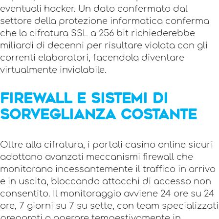
eventuali hacker. Un dato confermato dal
settore della protezione informatica conferma
che la cifratura SSL a 256 bit richiederebbe
miliardi di decenni per risultare violata con gli
correnti elaboratori, facendola diventare
virtualmente inviolabile.
FIREWALL E SISTEMI DI
SORVEGLIANZA COSTANTE
Oltre alla cifratura, i portali casino online sicuri
adottano avanzati meccanismi firewall che
monitorano incessantemente il traffico in arrivo
e in uscita, bloccando attacchi di accesso non
consentito. Il monitoraggio avviene 24 ore su 24
ore, 7 giorni su 7 su sette, con team specializzati
preparati a operare tempestivamente in