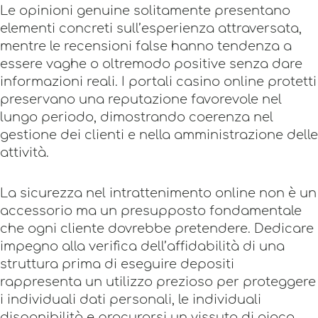
Le opinioni genuine solitamente presentano
elementi concreti sull’esperienza attraversata,
mentre le recensioni false hanno tendenza a
essere vaghe o oltremodo positive senza dare
informazioni reali. I portali casino online protetti
preservano una reputazione favorevole nel
lungo periodo, dimostrando coerenza nel
gestione dei clienti e nella amministrazione delle
attività.
La sicurezza nel intrattenimento online non è un
accessorio ma un presupposto fondamentale
che ogni cliente dovrebbe pretendere. Dedicare
impegno alla verifica dell’affidabilità di una
struttura prima di eseguire depositi
rappresenta un utilizzo prezioso per proteggere
i individuali dati personali, le individuali
disponibilità e procurarsi un vissuto di gioco