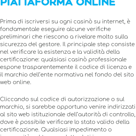
PIATTAFORMA ONLINE
Prima di iscriversi su ogni casinò su internet, è
fondamentale eseguire alcune verifiche
preliminari che riescono a rivelare molto sulla
sicurezza del gestore. Il principale step consiste
nel verificare la esistenza e la validità della
certificazione: qualsiasi casinò professionale
espone trasparentemente il codice di licenza e
il marchio dell’ente normativa nel fondo del sito
web online.
Cliccando sul codice di autorizzazione o sul
marchio, si sarebbe opportuno venire indirizzati
al sito web istituzionale dell’autorità di controllo,
dove è possibile verificare lo stato valido della
certificazione. Qualsiasi impedimento o