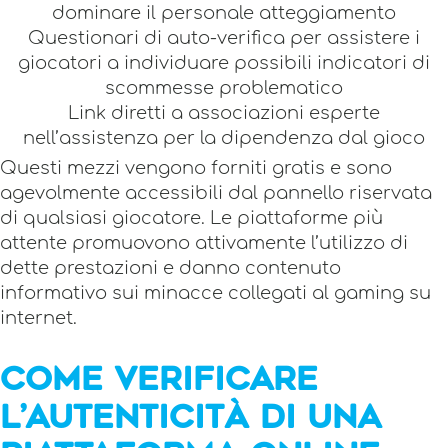
dominare il personale atteggiamento
Questionari di auto-verifica per assistere i
giocatori a individuare possibili indicatori di
scommesse problematico
Link diretti a associazioni esperte
nell’assistenza per la dipendenza dal gioco
Questi mezzi vengono forniti gratis e sono
agevolmente accessibili dal pannello riservata
di qualsiasi giocatore. Le piattaforme più
attente promuovono attivamente l’utilizzo di
dette prestazioni e danno contenuto
informativo sui minacce collegati al gaming su
internet.
COME VERIFICARE
L’AUTENTICITÀ DI UNA