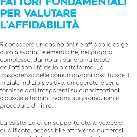
FATTORI FONDAMENTALI
PER VALUTARE
L’AFFIDABILITÀ
Riconoscere un casinò online affidabile esige
cura a svariati elementi che, nel proprio
complesso, danno un panorama totale
dell’affidabilità della piattaforma. La
trasparenza nelle comunicazioni costituisce il
iniziale indizio positivo: un operatore serio
fornisce dati trasparenti su autorizzazioni,
clausole e termini, norme sui promozioni e
procedure di ritiro.
La esistenza di un supporto utenti veloce e
qualificato, accessibile attraverso numerosi