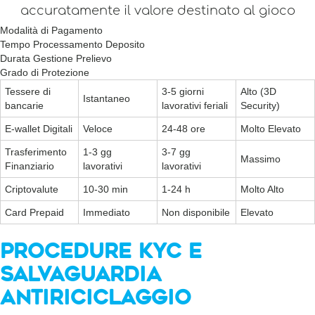
accuratamente il valore destinato al gioco
Modalità di Pagamento
Tempo Processamento Deposito
Durata Gestione Prelievo
Grado di Protezione
Tessere di
3-5 giorni
Alto (3D
Istantaneo
bancarie
lavorativi feriali
Security)
E-wallet Digitali
Veloce
24-48 ore
Molto Elevato
Trasferimento
1-3 gg
3-7 gg
Massimo
Finanziario
lavorativi
lavorativi
Criptovalute
10-30 min
1-24 h
Molto Alto
Card Prepaid
Immediato
Non disponibile
Elevato
PROCEDURE KYC E
SALVAGUARDIA
ANTIRICICLAGGIO