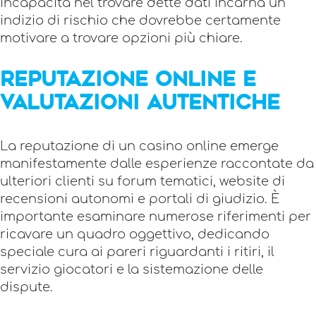
incapacità nel trovare dette dati incarna un
indizio di rischio che dovrebbe certamente
motivare a trovare opzioni più chiare.
REPUTAZIONE ONLINE E
VALUTAZIONI AUTENTICHE
La reputazione di un casino online emerge
manifestamente dalle esperienze raccontate da
ulteriori clienti su forum tematici, website di
recensioni autonomi e portali di giudizio. È
importante esaminare numerose riferimenti per
ricavare un quadro oggettivo, dedicando
speciale cura ai pareri riguardanti i ritiri, il
servizio giocatori e la sistemazione delle
dispute.