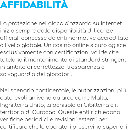
AFFIDABILITÀ
La protezione nel gioco d’azzardo su internet
inizia sempre dalla disponibilità di licenze
ufficiali concesse da enti normative accreditate
a livello globale. Un casinò online sicuro agisce
esclusivamente con certificazioni valide che
tutelano il mantenimento di standard stringenti
in ambito di correttezza, trasparenza e
salvaguardia dei giocatori.
Nel scenario continentale, le autorizzazioni più
autorevoli arrivano da aree come Malta,
Inghilterra Unito, la penisola di Gibilterra e il
territorio di Curacao. Queste enti richiedono
verifiche periodici e revisioni esterni per
certificare che le operatori preservino superiori