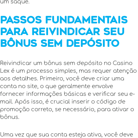
um saque.
PASSOS FUNDAMENTAIS
PARA REIVINDICAR SEU
BÔNUS SEM DEPÓSITO
Reivindicar um bônus sem depósito no Casino
Lex é um processo simples, mas requer atenção
aos detalhes. Primeiro, você deve criar uma
conta no site, o que geralmente envolve
fornecer informações básicas e verificar seu e-
mail. Após isso, é crucial inserir o código de
promoção correto, se necessário, para ativar o
bônus.
Uma vez que sua conta esteja ativa, você deve