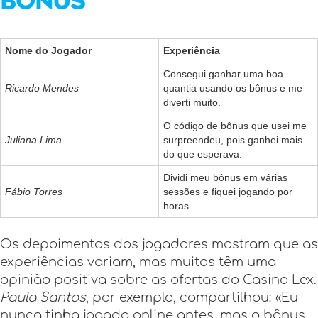
BÔNUS
Nome do Jogador
Experiência
Consegui ganhar uma boa
Ricardo Mendes
quantia usando os bônus e me
diverti muito.
O código de bônus que usei me
Juliana Lima
surpreendeu, pois ganhei mais
do que esperava.
Dividi meu bônus em várias
Fábio Torres
sessões e fiquei jogando por
horas.
Os depoimentos dos jogadores mostram que as
experiências variam, mas muitos têm uma
opinião positiva sobre as ofertas do Casino Lex.
Paula Santos
, por exemplo, compartilhou: «Eu
nunca tinha jogado online antes, mas o bônus