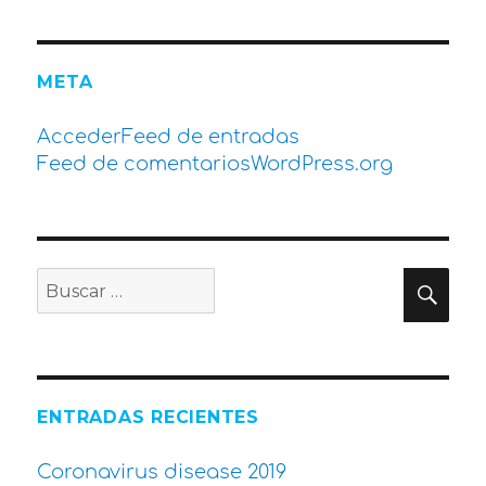
META
Acceder
Feed de entradas
Feed de comentarios
WordPress.org
Buscar
BU
por:
ENTRADAS RECIENTES
Coronavirus disease 2019