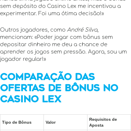
sem depósito do Casino Lex me incentivou a
experimentar. Foi uma ótima decisão!»
Outros jogadores, como
André Silva
,
mencionam: «Poder jogar com bônus sem
depositar dinheiro me deu a chance de
aprender os jogos sem pressão. Agora, sou um
jogador regular!»
COMPARAÇÃO DAS
OFERTAS DE BÔNUS NO
CASINO LEX
Requisitos de
Tipo de Bônus
Valor
Aposta