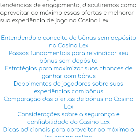
tendências de engajamento, discutiremos como
aproveitar ao máximo essas ofertas e melhorar
sua experiência de jogo no Casino Lex.
Entendendo o conceito de bônus sem depósito
no Casino Lex
Passos fundamentais para reivindicar seu
bônus sem depósito
Estratégias para maximizar suas chances de
ganhar com bônus
Depoimentos de jogadores sobre suas
experiências com bônus
Comparação das ofertas de bônus no Casino
Lex
Considerações sobre a segurança e
confiabilidade do Casino Lex
Dicas adicionais para aproveitar ao máximo o