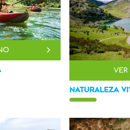
INO
A
VER
NATURALEZA VI