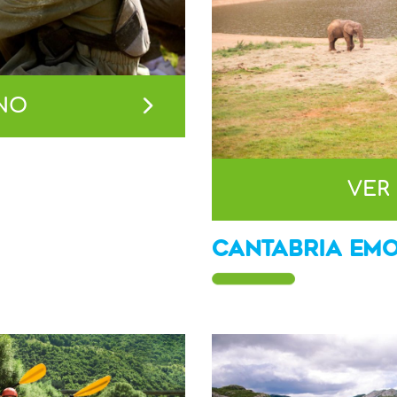
INO
VER
CANTABRIA EM