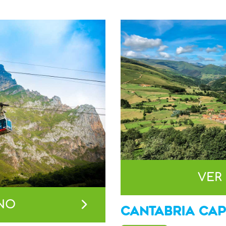
VER
INO
CANTABRIA CAP