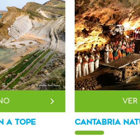
VER
INO
CANTABRIA NA
N A TOPE