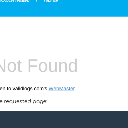
ICA DE PRIVACIDAD
/
POLÍTICA
Not Found
een to validlogs.com's
WebMaster
.
he requested page: