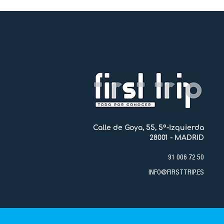
Calle de Goya, 55, 5º-Izquierda
28001 - MADRID
91 006 72 50
INFO@FIRSTTRIP.ES