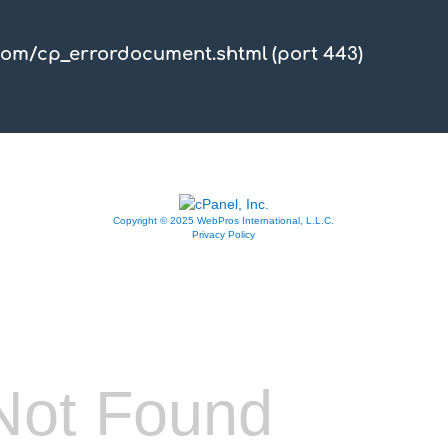
com/cp_errordocument.shtml (port 443)
Copyright © 2025 WebPros International, L.L.C.
Privacy Policy
Not Found