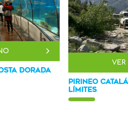
INO
VER
COSTA DORADA
PIRINEO CATALÁ
LÍMITES