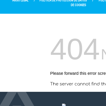
AVISO LEGAL
/
POLÍTICA DE PROTECCIÓN DE DATOS
/
POLÍT
DE COOKIES
404
Please forward this error scr
The server cannot find t