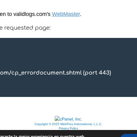
een to validlogs.com's
WebMaster
.
he requested page:
com/cp_errordocument.shtml (port 443)
Copyright © 2025 WebPros International, L.L.C.
Privacy Policy
recerte la mejor experiencia en nuestra web.