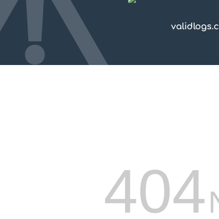
validlogs.
404