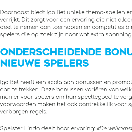
Daarnaast biedt Igo Bet unieke thema-spellen e
verrijkt. Dit zorgt voor een ervaring die niet al
deel te nemen aan toernooien en competities bi
spelers die op zoek zijn naar wat extra spanning
ONDERSCHEIDENDE BONU
NIEUWE SPELERS
Igo Bet heeft een scala aan bonussen en promot
aan te trekken. Deze bonussen variëren van welk
manier voor spelers om hun speeltegoed te vergr
voorwaarden maken het ook aantrekkelijk voor sp
verborgen regels.
Spelster Linda deelt haar ervaring:
«De welkomst