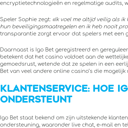
encryptietechnologieën en regelmatige audits, 
Speler Sophie zegt:
«Ik voel me altijd veilig als 
hun beveiligingsmaatregelen en ik heb nooit pr
transparantie zorgt ervoor dat spelers met een 
Daarnaast is Igo Bet geregistreerd en geregulee
betekent dat het casino voldoet aan de wettelijke
gemoedsrust, wetende dat ze spelen in een eerli
Bet van veel andere online casino’s die mogelij
KLANTENSERVICE: HOE I
ONDERSTEUNT
Igo Bet staat bekend om zijn uitstekende klante
ondersteuning, waaronder live chat, e-mail en te