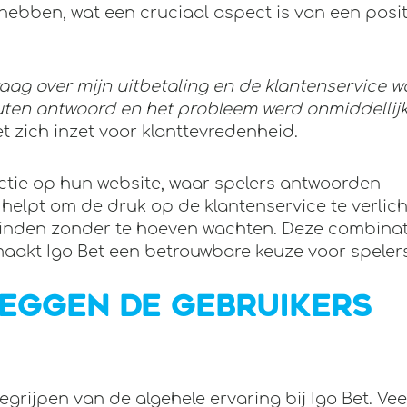
 hebben, wat een cruciaal aspect is van een posi
raag over mijn uitbetaling en de klantenservice w
uten antwoord en het probleem werd onmiddellij
et zich inzet voor klanttevredenheid.
ctie op hun website, waar spelers antwoorden
helpt om de druk op de klantenservice te verlic
 vinden zonder te hoeven wachten. Deze combinat
aakt Igo Bet een betrouwbare keuze voor spelers
ZEGGEN DE GEBRUIKERS
grijpen van de algehele ervaring bij Igo Bet. Vee