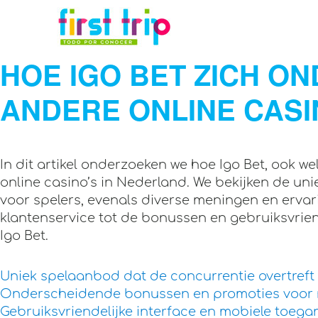
HOE IGO BET ZICH O
ANDERE ONLINE CASI
In dit artikel onderzoeken we hoe Igo Bet, ook w
online casino’s in Nederland. We bekijken de uni
voor spelers, evenals diverse meningen en erva
klantenservice tot de bonussen en gebruiksvrien
Igo Bet.
Uniek spelaanbod dat de concurrentie overtreft
Onderscheidende bonussen en promoties voor 
Gebruiksvriendelijke interface en mobiele toegan