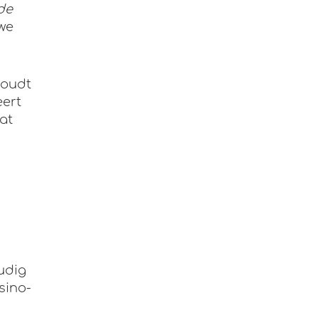
de
we
houdt
eert
at
udig
asino-