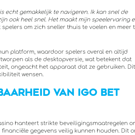
is echt gemakkelijk te navigeren. Ik kan snel de
 zijn ook heel snel. Het maakt mijn speelervaring 
spelers om zich sneller thuis te voelen en meer t
un platform, waardoor spelers overal en altijd
ntworpen als de desktopversie, wat betekent dat
teit, ongeacht het apparaat dat ze gebruiken. Dit
biliteit wensen.
BAARHEID VAN IGO BET
 casino hanteert strikte beveiligingsmaatregelen 
n financiële gegevens veilig kunnen houden. Dit 