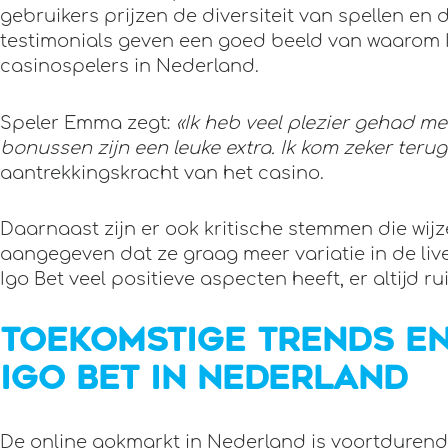
gebruikers prijzen de diversiteit van spellen en 
testimonials geven een goed beeld van waarom I
casinospelers in Nederland.
Speler Emma zegt:
«Ik heb veel plezier gehad met
bonussen zijn een leuke extra. Ik kom zeker terug
aantrekkingskracht van het casino.
Daarnaast zijn er ook kritische stemmen die wij
aangegeven dat ze graag meer variatie in de live
Igo Bet veel positieve aspecten heeft, er altijd r
TOEKOMSTIGE TRENDS E
IGO BET IN NEDERLAND
De online gokmarkt in Nederland is voortdurend 