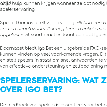
altijd hulp kunnen krijgen wanneer ze dat nodig
spelerservaring.
Speler Thomas deelt zijn ervaring:
«Ik had een v
snel en behulpzaam. Ik kreeg binnen enkele min
opgelost.»
Dit soort reacties toont aan dat Igo B
Daarnaast biedt Igo Bet een uitgebreide FAQ-se
kunnen vinden op veel voorkomende vragen. Dit 
en stelt spelers in staat om snel antwoorden te
van effectieve ondersteuning en zelfbediening m
SPELERSERVARING: WAT 
OVER IGO BET?
De feedback van spelers is essentieel voor het be