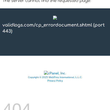
The server cannot find the requested page:
validlogs.com/cp_errordocument.shtml (port
443)
Copyright © 2025 WebPros International, L.L.C.
Privacy Policy
404