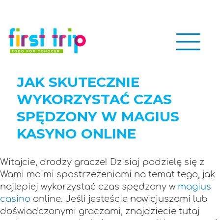
JAK SKUTECZNIE
WYKORZYSTAĆ CZAS
SPĘDZONY W MAGIUS
KASYNO ONLINE
Witajcie, drodzy gracze! Dzisiaj podzielę się z
Wami moimi spostrzeżeniami na temat tego, jak
najlepiej wykorzystać czas spędzony w
magius
casino
online. Jeśli jesteście nowicjuszami lub
doświadczonymi graczami, znajdziecie tutaj