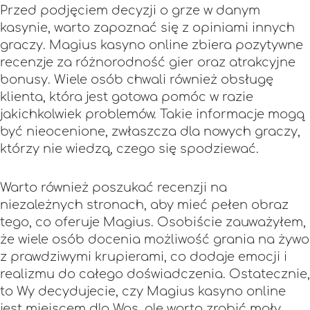
Przed podjęciem decyzji o grze w danym
kasynie, warto zapoznać się z opiniami innych
graczy. Magius kasyno online zbiera pozytywne
recenzje za różnorodność gier oraz atrakcyjne
bonusy. Wiele osób chwali również obsługę
klienta, która jest gotowa pomóc w razie
jakichkolwiek problemów. Takie informacje mogą
być nieocenione, zwłaszcza dla nowych graczy,
którzy nie wiedzą, czego się spodziewać.
Warto również poszukać recenzji na
niezależnych stronach, aby mieć pełen obraz
tego, co oferuje Magius. Osobiście zauważyłem,
że wiele osób docenia możliwość grania na żywo
z prawdziwymi krupierami, co dodaje emocji i
realizmu do całego doświadczenia. Ostatecznie,
to Wy decydujecie, czy Magius kasyno online
jest miejscem dla Was, ale warto zrobić mały