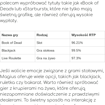
polecam wypróbować tytuły takie jak «Book of
Dead» lub «Starburst», które nie tylko mają
świetną grafikę, ale również oferują wysokie
wypłaty.
Nazwa gry
Rodzaj
Wysokość RTP
Book of Dead
Slot
96.21%
Blackjack
Gra stołowa
99.5%
Live Roulette
Gra na żywo
97.3%
Jeśli wolicie emocje związane z grami stołowymi,
Magius oferuje wiele opcji, takich jak blackjack,
ruletka czy bakarat. Warto również spróbować
gier z krupierami na żywo, które oferują
niezapomniane doświadczenie z prawdziwymi
dealerami. To świetny sposób na interakcję z