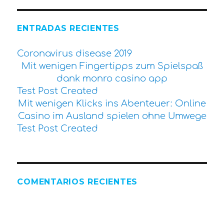
ENTRADAS RECIENTES
Coronavirus disease 2019
Mit wenigen Fingertipps zum Spielspaß
dank monro casino app
Test Post Created
Mit wenigen Klicks ins Abenteuer: Online
Casino im Ausland spielen ohne Umwege
Test Post Created
COMENTARIOS RECIENTES