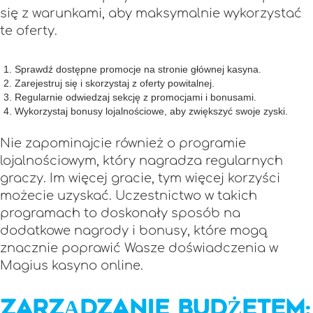
się z warunkami, aby maksymalnie wykorzystać
te oferty.
Sprawdź dostępne promocje na stronie głównej kasyna.
Zarejestruj się i skorzystaj z oferty powitalnej.
Regularnie odwiedzaj sekcję z promocjami i bonusami.
Wykorzystaj bonusy lojalnościowe, aby zwiększyć swoje zyski.
Nie zapominajcie również o programie
lojalnościowym, który nagradza regularnych
graczy. Im więcej gracie, tym więcej korzyści
możecie uzyskać. Uczestnictwo w takich
programach to doskonały sposób na
dodatkowe nagrody i bonusy, które mogą
znacznie poprawić Wasze doświadczenia w
Magius kasyno online.
ZARZĄDZANIE BUDŻETEM: