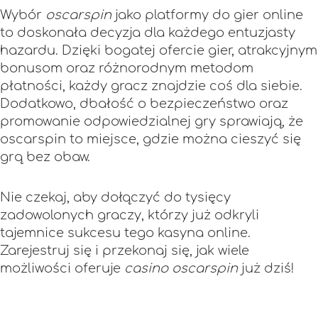
Wybór
oscarspin
jako platformy do gier online
to doskonała decyzja dla każdego entuzjasty
hazardu. Dzięki bogatej ofercie gier, atrakcyjnym
bonusom oraz różnorodnym metodom
płatności, każdy gracz znajdzie coś dla siebie.
Dodatkowo, dbałość o bezpieczeństwo oraz
promowanie odpowiedzialnej gry sprawiają, że
oscarspin to miejsce, gdzie można cieszyć się
grą bez obaw.
Nie czekaj, aby dołączyć do tysięcy
zadowolonych graczy, którzy już odkryli
tajemnice sukcesu tego kasyna online.
Zarejestruj się i przekonaj się, jak wiele
możliwości oferuje
casino oscarspin
już dziś!