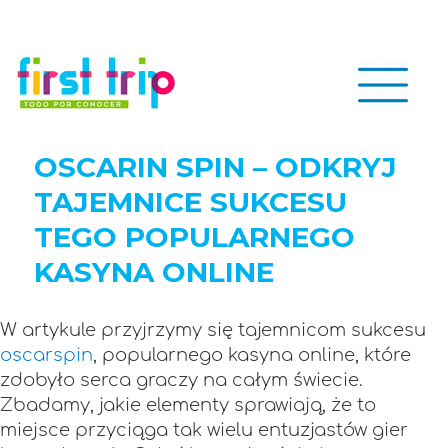
OSCARIN SPIN – ODKRYJ
TAJEMNICE SUKCESU
TEGO POPULARNEGO
KASYNA ONLINE
W artykule przyjrzymy się tajemnicom sukcesu
oscarspin
, popularnego kasyna online, które
zdobyło serca graczy na całym świecie.
Zbadamy, jakie elementy sprawiają, że to
miejsce przyciąga tak wielu entuzjastów gier