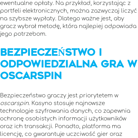
ewentualne opłaty. Na przykład, korzystając z
portfeli elektronicznych, można zazwyczaj liczyć
na szybsze wypłaty. Dlatego ważne jest, aby
gracz wybrał metodę, która najlepiej odpowiada
jego potrzebom.
BEZPIECZEŃSTWO I
ODPOWIEDZIALNA GRA W
OSCARSPIN
Bezpieczeństwo graczy jest priorytetem w
oscarspin
. Kasyno stosuje najnowsze
technologie szyfrowania danych, co zapewnia
ochronę osobistych informacji użytkowników
oraz ich transakcji. Ponadto, platforma ma
licencję, co gwarantuje uczciwość gier oraz