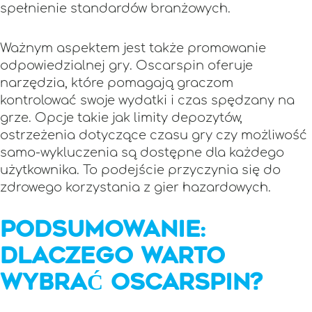
spełnienie standardów branżowych.
Ważnym aspektem jest także promowanie
odpowiedzialnej gry. Oscarspin oferuje
narzędzia, które pomagają graczom
kontrolować swoje wydatki i czas spędzany na
grze. Opcje takie jak limity depozytów,
ostrzeżenia dotyczące czasu gry czy możliwość
samo-wykluczenia są dostępne dla każdego
użytkownika. To podejście przyczynia się do
zdrowego korzystania z gier hazardowych.
PODSUMOWANIE:
DLACZEGO WARTO
WYBRAĆ OSCARSPIN?