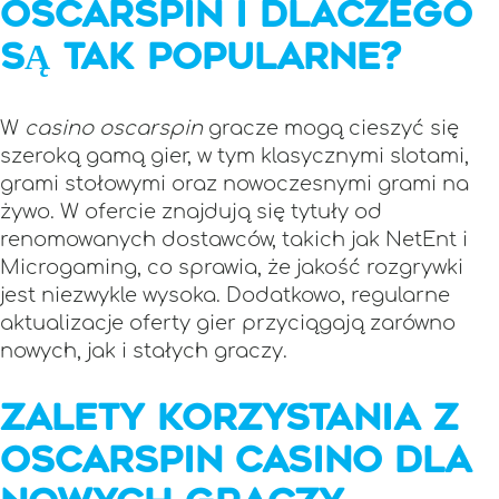
OSCARSPIN I DLACZEGO
SĄ TAK POPULARNE?
W
casino oscarspin
gracze mogą cieszyć się
szeroką gamą gier, w tym klasycznymi slotami,
grami stołowymi oraz nowoczesnymi grami na
żywo. W ofercie znajdują się tytuły od
renomowanych dostawców, takich jak NetEnt i
Microgaming, co sprawia, że jakość rozgrywki
jest niezwykle wysoka. Dodatkowo, regularne
aktualizacje oferty gier przyciągają zarówno
nowych, jak i stałych graczy.
ZALETY KORZYSTANIA Z
OSCARSPIN CASINO DLA