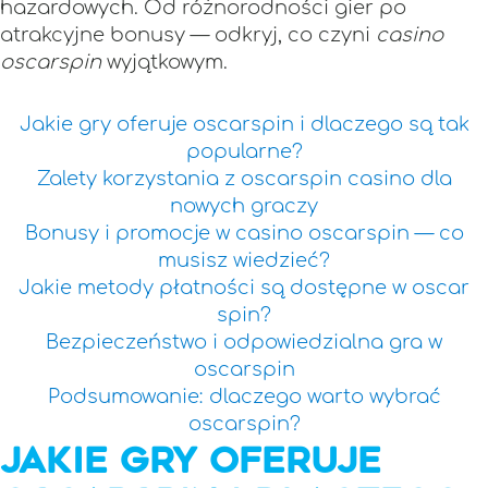
hazardowych. Od różnorodności gier po
atrakcyjne bonusy — odkryj, co czyni
casino
oscarspin
wyjątkowym.
Jakie gry oferuje oscarspin i dlaczego są tak
popularne?
Zalety korzystania z oscarspin casino dla
nowych graczy
Bonusy i promocje w casino oscarspin — co
musisz wiedzieć?
Jakie metody płatności są dostępne w oscar
spin?
Bezpieczeństwo i odpowiedzialna gra w
oscarspin
Podsumowanie: dlaczego warto wybrać
oscarspin?
JAKIE GRY OFERUJE