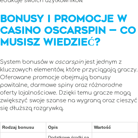
edukuje swoich użytkowników.
BONUSY I PROMOCJE W
CASINO OSCARSPIN — CO
MUSISZ WIEDZIEĆ?
System bonusów w
oscarspin
jest jednym z
kluczowych elementów, które przyciągają graczy.
Oferowane promocje obejmują bonusy
powitalne, darmowe spiny oraz różnorodne
oferty lojalnościowe. Dzięki temu gracze mogą
zwiększyć swoje szanse na wygraną oraz cieszyć
się dłuższą rozgrywką.
Rodzaj bonusu
Opis
Wartość
Dodatkowe środki na