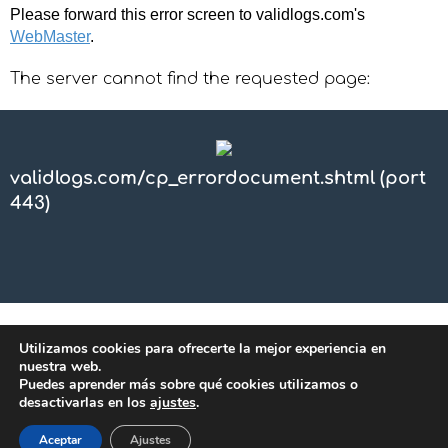
Please forward this error screen to validlogs.com's
WebMaster
.
The server cannot find the requested page:
validlogs.com/cp_errordocument.shtml (port
443)
Utilizamos cookies para ofrecerte la mejor experiencia en
nuestra web.
Puedes aprender más sobre qué cookies utilizamos o
Copyright © 2025 WebPros International, L.L.C.
desactivarlas en los
ajustes
.
Privacy Policy
Aceptar
Ajustes