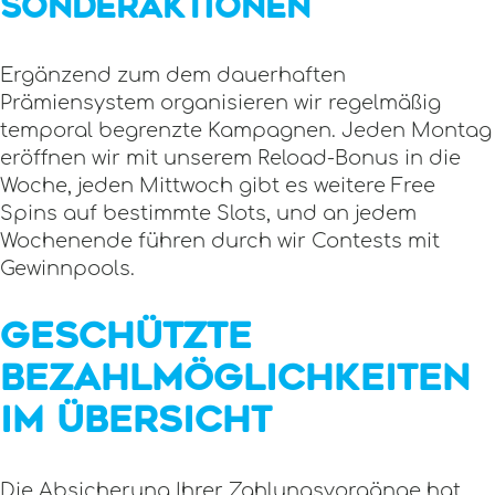
SONDERAKTIONEN
Ergänzend zum dem dauerhaften
Prämiensystem organisieren wir regelmäßig
temporal begrenzte Kampagnen. Jeden Montag
eröffnen wir mit unserem Reload-Bonus in die
Woche, jeden Mittwoch gibt es weitere Free
Spins auf bestimmte Slots, und an jedem
Wochenende führen durch wir Contests mit
Gewinnpools.
GESCHÜTZTE
BEZAHLMÖGLICHKEITEN
IM ÜBERSICHT
Die Absicherung Ihrer Zahlungsvorgänge hat