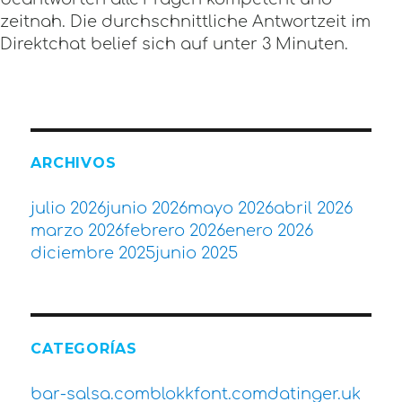
zeitnah. Die durchschnittliche Antwortzeit im
Direktchat belief sich auf unter 3 Minuten.
ARCHIVOS
julio 2026
junio 2026
mayo 2026
abril 2026
marzo 2026
febrero 2026
enero 2026
diciembre 2025
junio 2025
CATEGORÍAS
bar-salsa.com
blokkfont.com
datinger.uk