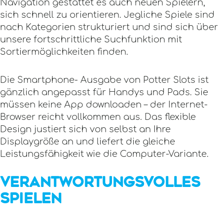
Navigation gestattet es auch neuen Spielern,
sich schnell zu orientieren. Jegliche Spiele sind
nach Kategorien strukturiert und sind sich über
unsere fortschrittliche Suchfunktion mit
Sortiermöglichkeiten finden.
Die Smartphone- Ausgabe von Potter Slots ist
gänzlich angepasst für Handys und Pads. Sie
müssen keine App downloaden – der Internet-
Browser reicht vollkommen aus. Das flexible
Design justiert sich von selbst an Ihre
Displaygröße an und liefert die gleiche
Leistungsfähigkeit wie die Computer-Variante.
VERANTWORTUNGSVOLLES
SPIELEN