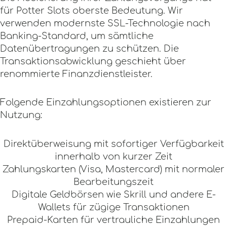
für Potter Slots oberste Bedeutung. Wir
verwenden modernste SSL-Technologie nach
Banking-Standard, um sämtliche
Datenübertragungen zu schützen. Die
Transaktionsabwicklung geschieht über
renommierte Finanzdienstleister.
Folgende Einzahlungsoptionen existieren zur
Nutzung:
Direktüberweisung mit sofortiger Verfügbarkeit
innerhalb von kurzer Zeit
Zahlungskarten (Visa, Mastercard) mit normaler
Bearbeitungszeit
Digitale Geldbörsen wie Skrill und andere E-
Wallets für zügige Transaktionen
Prepaid-Karten für vertrauliche Einzahlungen