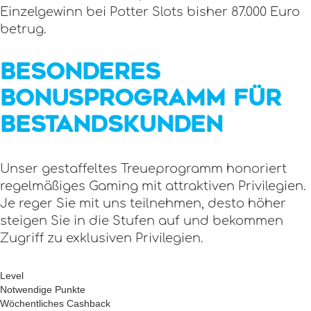
Einzelgewinn bei Potter Slots bisher 87.000 Euro
betrug.
BESONDERES
BONUSPROGRAMM FÜR
BESTANDSKUNDEN
Unser gestaffeltes Treueprogramm honoriert
regelmäßiges Gaming mit attraktiven Privilegien.
Je reger Sie mit uns teilnehmen, desto höher
steigen Sie in die Stufen auf und bekommen
Zugriff zu exklusiven Privilegien.
Level
Notwendige Punkte
Wöchentliches Cashback