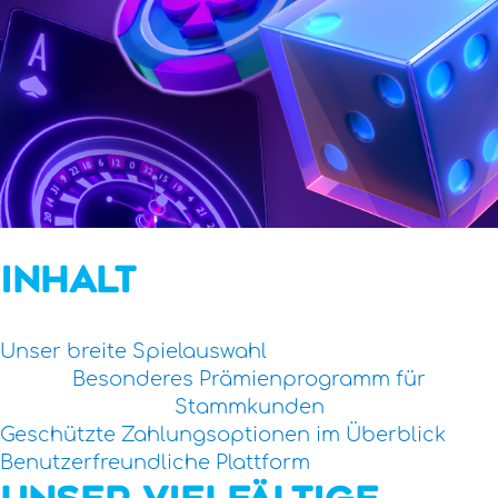
INHALT
Unser breite Spielauswahl
Besonderes Prämienprogramm für
Stammkunden
Geschützte Zahlungsoptionen im Überblick
Benutzerfreundliche Plattform