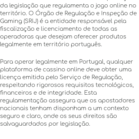
da legislação que regulamenta o jogo online no
território. O Órgão de Regulação e Inspeção de
Gaming (SRIJ) é a entidade responsável pela
fiscalização e licenciamento de todas as
operadoras que desejam oferecer produtos
legalmente em território português.
Para operar legalmente em Portugal, qualquer
plataforma de cassino online deve obter uma
licença emitida pelo Serviço de Regulação,
respeitando rigorosos requisitos tecnológicos,
financeiros e de integridade. Esta
regulamentação assegura que os apostadores
nacionais tenham disponham a um contexto
seguro e claro, onde os seus direitos são
salvaguardados por legislação.