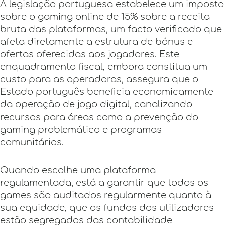
A legislação portuguesa estabelece um imposto
sobre o gaming online de 15% sobre a receita
bruta das plataformas, um facto verificado que
afeta diretamente a estrutura de bónus e
ofertas oferecidas aos jogadores. Este
enquadramento fiscal, embora constitua um
custo para as operadoras, assegura que o
Estado português beneficia economicamente
da operação de jogo digital, canalizando
recursos para áreas como a prevenção do
gaming problemático e programas
comunitários.
Quando escolhe uma plataforma
regulamentada, está a garantir que todos os
games são auditados regularmente quanto à
sua equidade, que os fundos dos utilizadores
estão segregados das contabilidade