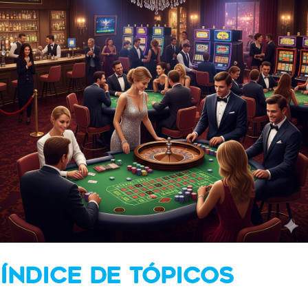
ÍNDICE DE TÓPICOS