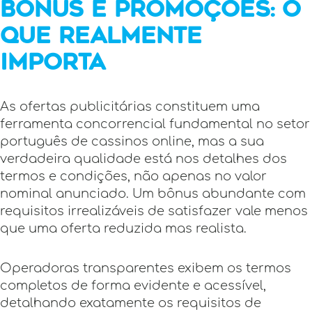
BÔNUS E PROMOÇÕES: O
QUE REALMENTE
IMPORTA
As ofertas publicitárias constituem uma
ferramenta concorrencial fundamental no setor
português de cassinos online, mas a sua
verdadeira qualidade está nos detalhes dos
termos e condições, não apenas no valor
nominal anunciado. Um bônus abundante com
requisitos irrealizáveis de satisfazer vale menos
que uma oferta reduzida mas realista.
Operadoras transparentes exibem os termos
completos de forma evidente e acessível,
detalhando exatamente os requisitos de