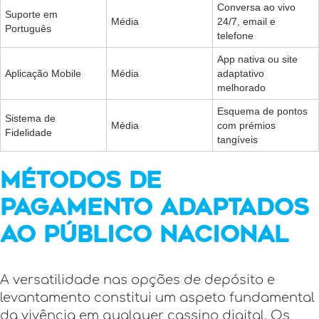
Conversa ao vivo
Suporte em
Média
24/7, email e
Português
telefone
App nativa ou site
Aplicação Mobile
Média
adaptativo
melhorado
Esquema de pontos
Sistema de
Média
com prémios
Fidelidade
tangíveis
MÉTODOS DE
PAGAMENTO ADAPTADOS
AO PÚBLICO NACIONAL
A versatilidade nas opções de depósito e
levantamento constitui um aspeto fundamental
da vivência em qualquer cassino digital. Os