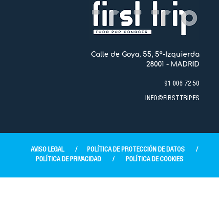
Calle de Goya, 55, 5º-Izquierda
28001 - MADRID
91 006 72 50
INFO@FIRSTTRIP.ES
AVISO LEGAL
/
POLÍTICA DE PROTECCIÓN DE DATOS
/
POLÍTICA DE PRIVACIDAD
/
POLÍTICA DE COOKIES