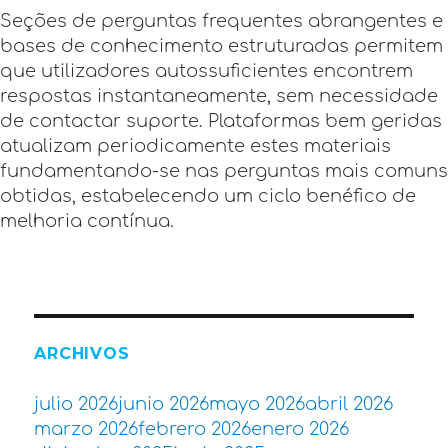
Seções de perguntas frequentes abrangentes e
bases de conhecimento estruturadas permitem
que utilizadores autossuficientes encontrem
respostas instantaneamente, sem necessidade
de contactar suporte. Plataformas bem geridas
atualizam periodicamente estes materiais
fundamentando-se nas perguntas mais comuns
obtidas, estabelecendo um ciclo benéfico de
melhoria contínua.
ARCHIVOS
julio 2026
junio 2026
mayo 2026
abril 2026
marzo 2026
febrero 2026
enero 2026