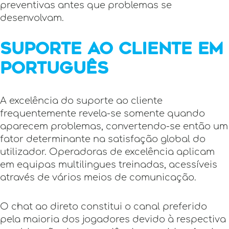
preventivas antes que problemas se
desenvolvam.
SUPORTE AO CLIENTE EM
PORTUGUÊS
A excelência do suporte ao cliente
frequentemente revela-se somente quando
aparecem problemas, convertendo-se então um
fator determinante na satisfação global do
utilizador. Operadoras de excelência aplicam
em equipas multilingues treinadas, acessíveis
através de vários meios de comunicação.
O chat ao direto constitui o canal preferido
pela maioria dos jogadores devido à respectiva