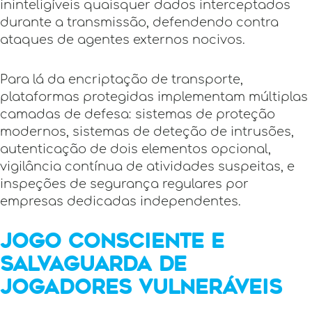
ininteligíveis quaisquer dados interceptados
durante a transmissão, defendendo contra
ataques de agentes externos nocivos.
Para lá da encriptação de transporte,
plataformas protegidas implementam múltiplas
camadas de defesa: sistemas de proteção
modernos, sistemas de deteção de intrusões,
autenticação de dois elementos opcional,
vigilância contínua de atividades suspeitas, e
inspeções de segurança regulares por
empresas dedicadas independentes.
JOGO CONSCIENTE E
SALVAGUARDA DE
JOGADORES VULNERÁVEIS