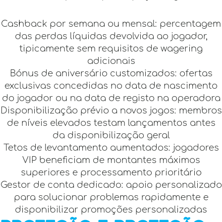
Cashback por semana ou mensal: percentagem
das perdas líquidas devolvida ao jogador,
tipicamente sem requisitos de wagering
adicionais
Bónus de aniversário customizados: ofertas
exclusivas concedidas no data de nascimento
do jogador ou na data de registo na operadora
Disponibilização prévio a novos jogos: membros
de níveis elevados testam lançamentos antes
da disponibilização geral
Tetos de levantamento aumentados: jogadores
VIP beneficiam de montantes máximos
superiores e processamento prioritário
Gestor de conta dedicado: apoio personalizado
para solucionar problemas rapidamente e
disponibilizar promoções personalizadas