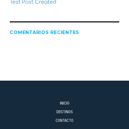
Test Post Created
COMENTARIOS RECIENTES
INICIO
DESTINOS
CONTACTO