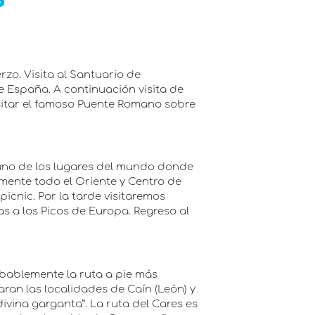
S
rzo. Visita al Santuario de
 España. A continuación visita de
isitar el famoso Puente Romano sobre
r uno de los lugares del mundo donde
mente todo el Oriente y Centro de
icnic. Por la tarde visitaremos
s a los Picos de Europa. Regreso al
obablemente la ruta a pie más
ran las localidades de Caín (León) y
vina garganta”. La ruta del Cares es