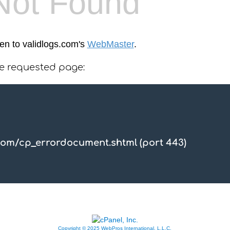
Not Found
een to validlogs.com's
WebMaster
.
he requested page:
com/cp_errordocument.shtml (port 443)
Copyright © 2025 WebPros International, L.L.C.