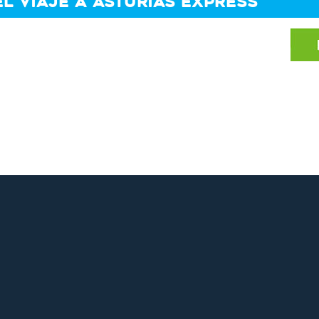
L VIAJE A ASTURIAS EXPRESS
tos, festivos y estancias inferiores: consultar 
os): 1,5€ pax/servicio.
ta: 10€/servicio.
a ofi cial: 140€/servicio.