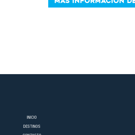
MÁS INFORMACIÓN DE
Semana Santa, puentes, even
Suplemento bebidas (refresc
Suplemento almuerzos en ru
Suplemento visita 1⁄2 día guí
INICIO
DESTINOS