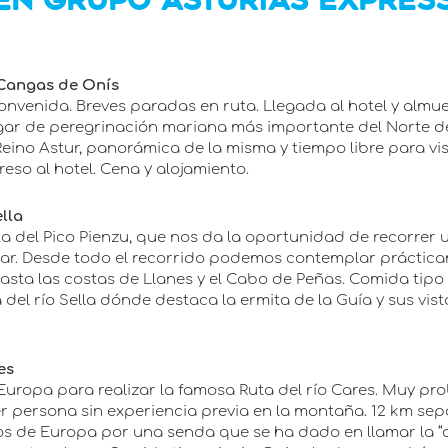
 EN GRUPO ASTURIAS EXPRES
 Cangas de Onís
convenida. Breves paradas en ruta. Llegada al hotel y almue
gar de peregrinación mariana más importante del Norte de
Reino Astur, panorámica de la misma y tiempo libre para v
greso al hotel. Cena y alojamiento.
ella
uta del Pico Pienzu, que nos da la oportunidad de recorre
mar. Desde todo el recorrido podemos contemplar práctica
asta las costas de Llanes y el Cabo de Peñas. Comida tipo p
l río Sella dónde destaca la ermita de la Guía y sus vista
es
 Europa para realizar la famosa Ruta del río Cares. Muy pr
r persona sin experiencia previa en la montaña. 12 km sepa
os de Europa por una senda que se ha dado en llamar la “di