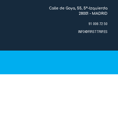
Calle de Goya, 55, 5º-Izquierda
28001 - MADRID
91 006 72 50
INFO@FIRSTTRIP.ES