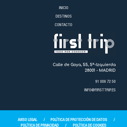
Julio: 45 €
INICIO
DESTINOS
CONTACTO
Calle de Goya, 55, 5º-Izquierda
28001 - MADRID
91 006 72 50
INFO@FIRSTTRIP.ES
AVISO LEGAL
/
POLÍTICA DE PROTECCIÓN DE DATOS
/
POLÍTICA DE PRIVACIDAD
/
POLÍTICA DE COOKIES