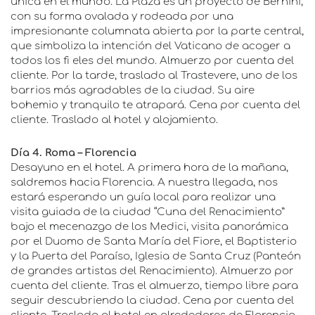
única en el mundo. La Plaza es un proyecto de Bernini,
con su forma ovalada y rodeada por una
impresionante columnata abierta por la parte central,
que simboliza la intención del Vaticano de acoger a
todos los fi eles del mundo. Almuerzo por cuenta del
cliente. Por la tarde, traslado al Trastevere, uno de los
barrios más agradables de la ciudad. Su aire
bohemio y tranquilo te atrapará. Cena por cuenta del
cliente. Traslado al hotel y alojamiento.
Día 4. Roma – Florencia
Desayuno en el hotel. A primera hora de la mañana,
saldremos hacia Florencia. A nuestra llegada, nos
estará esperando un guía local para realizar una
visita guiada de la ciudad “Cuna del Renacimiento”
bajo el mecenazgo de los Medici, visita panorámica
por el Duomo de Santa María del Fiore, el Baptisterio
y la Puerta del Paraíso, Iglesia de Santa Cruz (Panteón
de grandes artistas del Renacimiento). Almuerzo por
cuenta del cliente. Tras el almuerzo, tiempo libre para
seguir descubriendo la ciudad. Cena por cuenta del