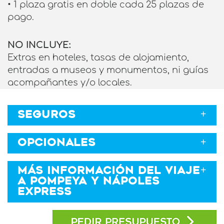
• 1 plaza gratis en doble cada 25 plazas de
pago.
NO INCLUYE:
Extras en hoteles, tasas de alojamiento,
entradas a museos y monumentos, ni guías
acompañantes y/o locales.
SEGUROS
OPCIONALES
MÁS INFORMACIÓN DEL VIAJE
Semana Santa, puentes, eventos,
A POMPEYA Y NÁPOLES
festivos y
EXPRESS
estancias inferiores: consultar
suplemento.