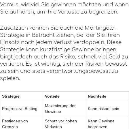
Voraus, wie viel Sie gewinnen möchten und wann
Sie aufhören, um Ihre Verluste zu begrenzen.
Zusätzlich können Sie auch die Martingale-
Strategie in Betracht ziehen, bei der Sie Ihren
Einsatz nach jedem Verlust verdoppeln. Diese
Strategie kann kurzfristige Gewinne bringen,
birgt jedoch auch das Risiko, schnell viel Geld zu
verlieren. Es ist wichtig, sich der Risiken bewusst
zu sein und stets verantwortungsbewusst zu
spielen.
Strategie
Vorteile
Nachteile
Maximierung der
Progressive Betting
Kann riskant sein
Gewinne
Festlegen von
Schutz vor hohen
Kann Gewinne
Grenzen
Verlusten
begrenzen