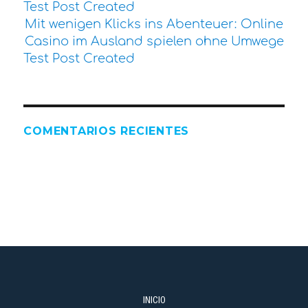
Test Post Created
Mit wenigen Klicks ins Abenteuer: Online
Casino im Ausland spielen ohne Umwege
Test Post Created
COMENTARIOS RECIENTES
INICIO