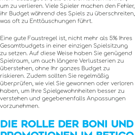
um zu verlieren. Viele Spieler machen den Fehler,
ihr Budget während des Spiels zu überschreiten,
was oft zu Enttäuschungen führt.
Eine gute Faustregel ist, nicht mehr als 5% Ihres
Gesamtbudgets in einer einzigen Spielsitzung
zu setzen. Auf diese Weise haben Sie genügend
Spielraum, um auch längere Verlustserien zu
überstehen, ohne Ihr ganzes Budget zu
riskieren. Zudem sollten Sie regelmäßig
überprüfen, wie viel Sie gewonnen oder verloren
haben, um Ihre Spielgewohnheiten besser zu
verstehen und gegebenenfalls Anpassungen
vorzunehmen.
DIE ROLLE DER BONI UND