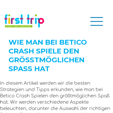
WIE MAN BEI BETICO
CRASH SPIELE DEN
GRÖSSTMÖGLICHEN S
PASS HAT
In diesem Artikel werden wir die besten
Strategien und Tipps erkunden, wie man bei
Betico Crash Spielen den größtmöglichen Spaß
hat. Wir werden verschiedene Aspekte
beleuchten, darunter die Auswahl der richtigen