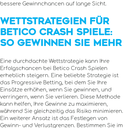
bessere Gewinnchancen auf lange Sicht.
WETTSTRATEGIEN FÜR
BETICO CRASH SPIELE:
SO GEWINNEN SIE MEHR
Eine durchdachte Wettstrategie kann Ihre
Erfolgschancen bei Betico Crash Spielen
erheblich steigern. Eine beliebte Strategie ist
das Progressive Betting, bei dem Sie Ihre
Einsätze erhöhen, wenn Sie gewinnen, und
verringern, wenn Sie verlieren. Diese Methode
kann helfen, Ihre Gewinne zu maximieren,
während Sie gleichzeitig das Risiko minimieren.
Ein weiterer Ansatz ist das Festlegen von
Gewinn- und Verlustgrenzen. Bestimmen Sie im