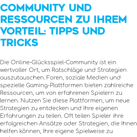
COMMUNITY UND
RESSOURCEN ZU IHREM
VORTEIL: TIPPS UND
TRICKS
Die Online-Glücksspiel-Community ist ein
wertvoller Ort, um Ratschläge und Strategien
auszutauschen. Foren, soziale Medien und
spezielle Gaming-Plattformen bieten zahlreiche
Ressourcen, um von erfahrenen Spielern zu
lernen. Nutzen Sie diese Plattformen, um neue
Strategien zu entdecken und Ihre eigenen
Erfahrungen zu teilen. Oft teilen Spieler ihre
erfolgreichen Ansätze oder Strategien, die Ihnen
helfen können, Ihre eigene Spielweise zu