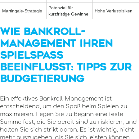
Potenzial für
Martingale-Strategie
Hohe Verlustrisiken
kurzfristige Gewinne
WIE BANKROLL-
MANAGEMENT IHREN
SPIELSPASS B
EEINFLUSST: TIPPS ZUR B
UDGETIERUNG
Ein effektives Bankroll-Management ist
entscheidend, um den Spaß beim Spielen zu
maximieren. Legen Sie zu Beginn eine feste
Summe fest, die Sie bereit sind zu riskieren, und
halten Sie sich strikt daran. Es ist wichtig, nicht
mehr auszugeben, als Sie sich leisten können,