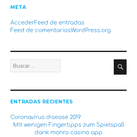
META
Acceder
Feed de entradas
Feed de comentarios
WordPress.org
Buscar
BU
por:
ENTRADAS RECIENTES
Coronavirus disease 2019
Mit wenigen Fingertipps zum Spielspaß
dank monro casino app