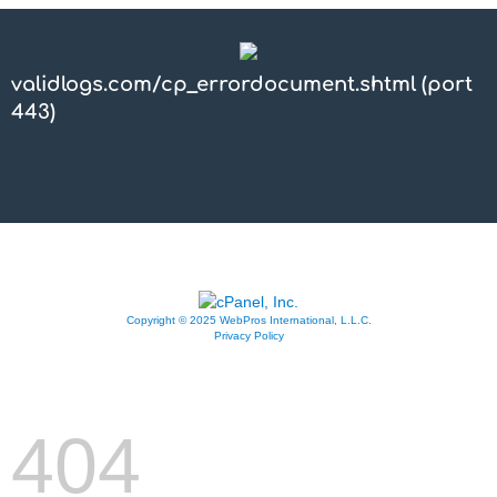
validlogs.com/cp_errordocument.shtml (port
443)
Copyright © 2025 WebPros International, L.L.C.
Privacy Policy
404